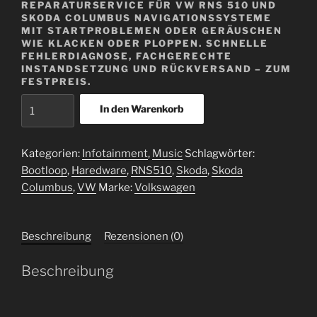
REPARATURSERVICE FÜR VW RNS 510 UND
SKODA COLUMBUS NAVIGATIONSSYSTEME
MIT STARTPROBLEMEN ODER GERÄUSCHEN
WIE KLACKEN ODER PLOPPEN. SCHNELLE
FEHLERDIAGNOSE, FACHGERECHTE
INSTANDSETZUNG UND RÜCKVERSAND – ZUM
FESTPREIS.
Skoda
In den Warenkorb
Columbus
Reparatur
-
Kategorien:
Infotainment
,
Music
Schlagwörter:
Gerät
Bootloop
,
Haredware
,
RNS510
,
Skoda
,
Skoda
startet
Columbus
,
VW
Marke:
Volkswagen
nicht,
knallt
Beschreibung
Rezensionen (0)
Menge
Beschreibung