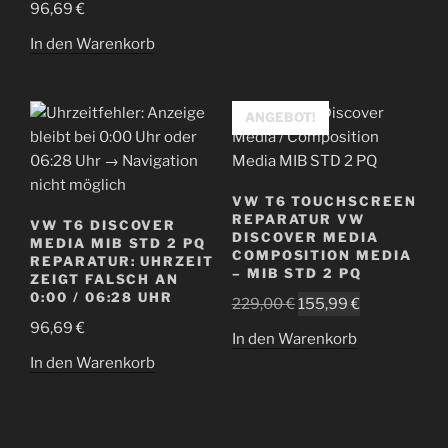
96,69
€
In den Warenkorb
ANGEBOT!
VW T6 TOUCHSCREEN
REPARATUR VW
VW T6 DISCOVER
DISCOVER MEDIA
MEDIA MIB STD 2 PQ
COMPOSITION MEDIA
REPARATUR: UHRZEIT
– MIB STD 2 PQ
ZEIGT FALSCH AN
0:00 / 06:28 UHR
Ursprünglicher
Aktueller
229,00
€
155,99
€
Preis
Preis
96,69
€
In den Warenkorb
war:
ist:
In den Warenkorb
229,00 €
155,99 €.