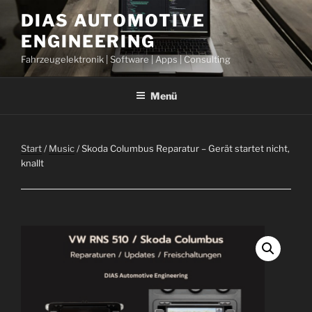
Zum
DIAS AUTOMOTIVE
Inhalt
ENGINEERING
springen
Fahrzeugelektronik | Software | Apps | Consulting
Menü
Start
/
Music
/ Skoda Columbus Reparatur – Gerät startet nicht,
knallt