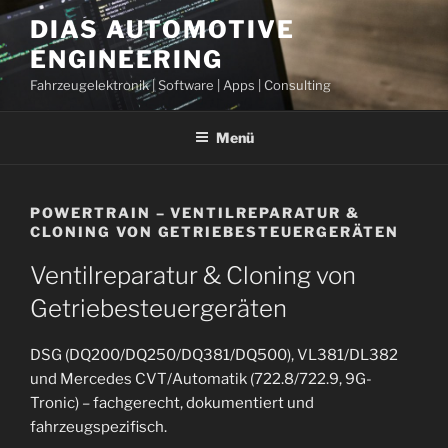
Zum
DIAS AUTOMOTIVE
Inhalt
ENGINEERING
springen
Fahrzeugelektronik | Software | Apps | Consulting
Menü
POWERTRAIN – VENTILREPARATUR &
CLONING VON GETRIEBESTEUERGERÄTEN
Ventilreparatur & Cloning von
Getriebesteuergeräten
DSG (DQ200/DQ250/DQ381/DQ500), VL381/DL382
und Mercedes CVT/Automatik (722.8/722.9, 9G-
Tronic) – fachgerecht, dokumentiert und
fahrzeugspezifisch.