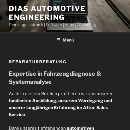
Zum
DIAS AUTOMOTIVE
Inhalt
ENGINEERING
springen
Fahrzeugelektronik | Software | Apps | Consulting
Menü
REPARATURBERATUNG
Expertise in Fahrzeugdiagnose &
Systemanalyse
Auch in diesem Bereich profitieren wir von unserer
fundierten Ausbildung, unserem Werdegang und
unserer langjährigen Erfahrung im After-Sales-
Service
.
Dank unseres tiefgehenden
automotiven