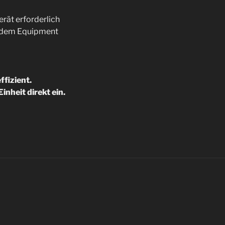
rät erforderlich
hendem Equipment
ffizient.
inheit direkt ein.