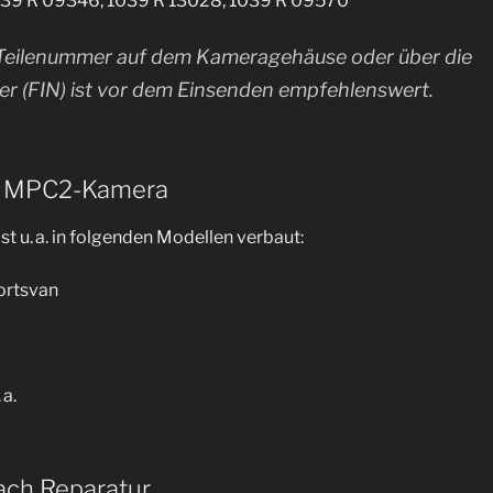
1039 R 09346, 1039 R 13028, 1039 R 09570
 Teilenummer auf dem Kameragehäuse oder über die
r (FIN) ist vor dem Einsenden empfehlenswert.
t MPC2-Kamera
 u. a. in folgenden Modellen verbaut:
ortsvan
 a.
nach Reparatur