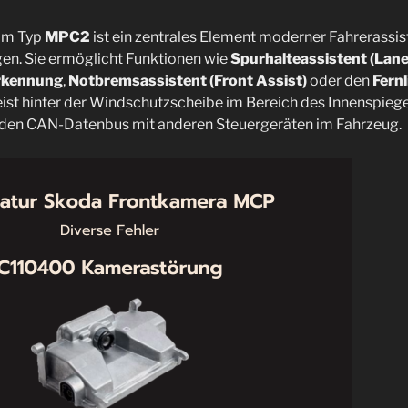
om Typ
MPC2
ist ein zentrales Element moderner Fahrerassi
en. Sie ermöglicht Funktionen wie
Spurhalteassistent (Lane
rkennung
,
Notbremsassistent (Front Assist)
oder den
Fern
ist hinter der Windschutzscheibe im Bereich des Innenspieg
den CAN-Datenbus mit anderen Steuergeräten im Fahrzeug.