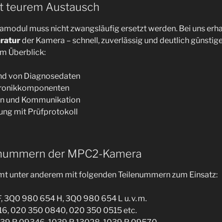
tt teurem Austausch
modul muss nicht zwangsläufig ersetzt werden. Bei uns erhal
ratur
der Kamera – schnell, zuverlässig und deutlich günstiger
m Überblick:
nd von Diagnosedaten
ktronikkomponenten
on und Kommunikation
ung mit Prüfprotokoll
enummern der MPC2-Kamera
t unter anderem mit folgenden Teilenummern zum Einsatz:
 3Q0 980 654 H, 3Q0 980 654 L u. v. m.
16, 020 350 0840, 020 350 0515 etc.