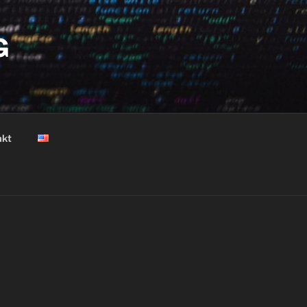
G
akt