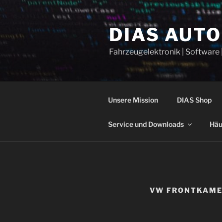
Zum
Inhalt
DIAS AUT
springen
Fahrzeugelektronik | Software 
Unsere Mission
DIAS Shop
Service und Downloads
Häu
VW FRONTKAMER