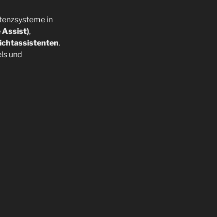
stenzsysteme in
 Assist)
,
lichtassistenten
.
els und