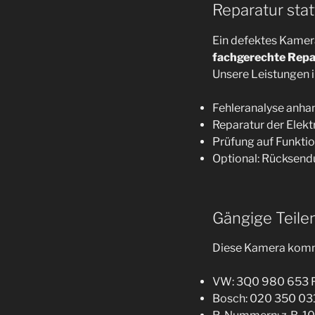
Reparatur sta
Ein defektes Kamera
fachgerechte Repa
Unsere Leistungen i
Fehleranalyse anha
Reparatur der Ele
Prüfung auf Funkti
Optional: Rücksend
Gängige Teil
Diese Kamera komm
VW: 3Q0 980 653 F,
Bosch: 020 350 03