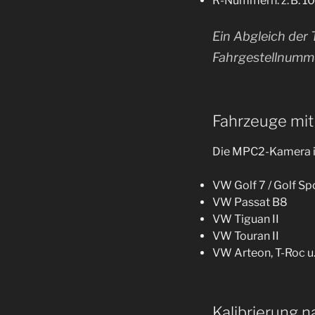
R-Nummern: z. B. 
Ein Abgleich der
Fahrgestellnumme
Fahrzeuge mi
Die MPC2-Kamera ist
VW Golf 7 / Golf Sp
VW Passat B8
VW Tiguan II
VW Touran II
VW Arteon, T-Roc u.
Kalibrierung 