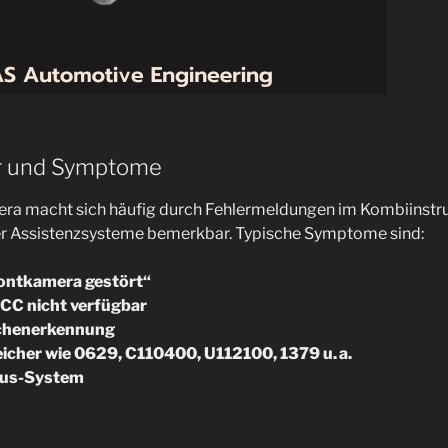
er und Symptome
mera macht sich häufig durch Fehlermeldungen im Kombiinst
ner Assistenzsysteme bemerkbar. Typische Symptome sind:
ontkamera gestört“
ACC nicht verfügbar
ichenerkennung
icher wie 0629, C110400, U112100, 1379 u. a.
Bus-System