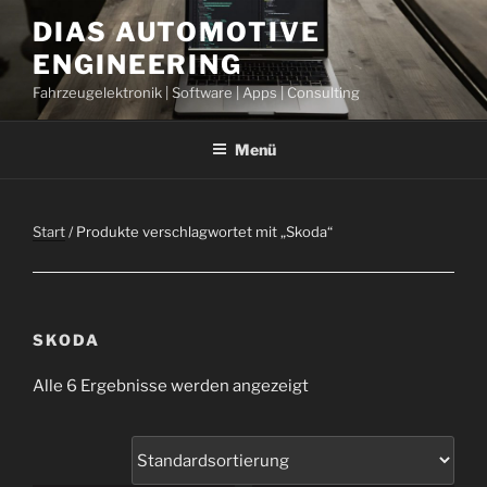
Zum
DIAS AUTOMOTIVE
Inhalt
ENGINEERING
springen
Fahrzeugelektronik | Software | Apps | Consulting
Menü
Start
/ Produkte verschlagwortet mit „Skoda“
SKODA
Alle 6 Ergebnisse werden angezeigt