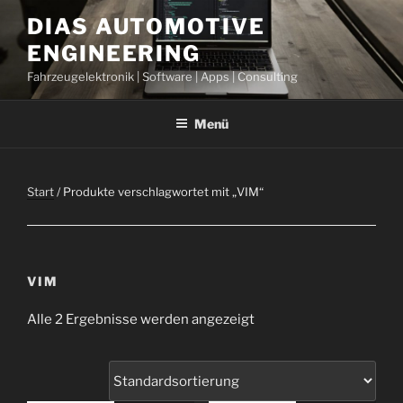
Zum
DIAS AUTOMOTIVE
Inhalt
ENGINEERING
springen
Fahrzeugelektronik | Software | Apps | Consulting
Menü
Start
/ Produkte verschlagwortet mit „VIM“
VIM
Alle 2 Ergebnisse werden angezeigt