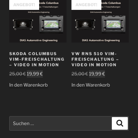
ANGEBOT!
ANGEBOT!
SKODA COLUMBUS
VW RNS 510 VIM-
VIM-FREISCHALTUNG
FREISCHALTUNG –
– VIDEO IN MOTION
VIDEO IN MOTION
Ursprünglicher
Aktueller
Ursprünglicher
Aktueller
25,00
€
19,99
€
25,00
€
19,99
€
Preis
Preis
Preis
Preis
In den Warenkorb
In den Warenkorb
war:
ist:
war:
ist:
25,00 €
19,99 €.
25,00 €
19,99 €.
Suchen
Suche
nach: