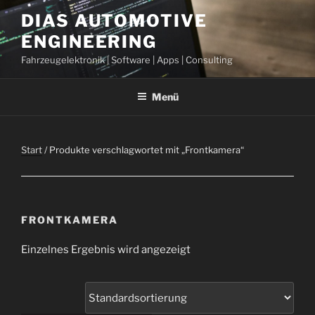
Zum
DIAS AUTOMOTIVE
Inhalt
ENGINEERING
springen
Fahrzeugelektronik | Software | Apps | Consulting
Menü
Start
/ Produkte verschlagwortet mit „Frontkamera“
FRONTKAMERA
Einzelnes Ergebnis wird angezeigt