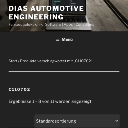
Zum
DIAS AUTOMOTIVE
Inhalt
ENGINEERING
springen
Fahrzeugelektronik | Software | Apps | Consulting
Menü
Start
/ Produkte verschlagwortet mit „C110702“
C110702
Ergebnisse 1 – 8 von 11 werden angezeigt