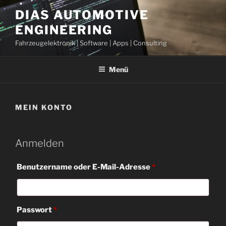
Zum
DIAS AUTOMOTIVE
Inhalt
ENGINEERING
springen
Fahrzeugelektronik | Software | Apps | Consulting
Menü
MEIN KONTO
Anmelden
Erforderlich
Benutzername oder E-Mail-Adresse
*
Erforderlich
Passwort
*