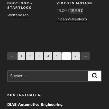
BOOTLOOP –
VIDEO IN MOTION
STARTLOGO
Ursprünglicher
Aktueller
25,00
€
19,99
€
Weiterlesen
Preis
Preis
In den Warenkorb
war:
ist:
25,00 €
19,99 €.
←
1
2
3
4
5
6
7
→
Suchen
Suche
nach:
KONTAKTDATEN
DIAS-Automotive-Engineering