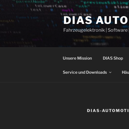
Zum
Inhalt
DIAS AUT
springen
Fahrzeugelektronik | Software 
Unsere Mission
DIAS Shop
Service und Downloads
Häu
DIAS-AUTOMOTI