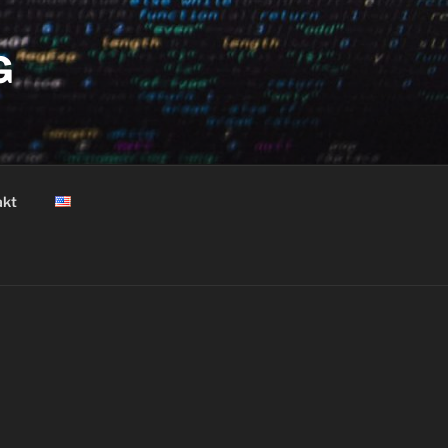
G
akt