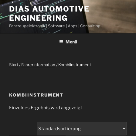
Zum
DIAS AUTOMOTIVE
Inhalt
ENGINEERING
springen
Fahrzeugelektronik | Software | Apps | Consulting
Menü
Start
/
Fahrerinformation
/ Kombiinstrument
KOMBIINSTRUMENT
Einzelnes Ergebnis wird angezeigt